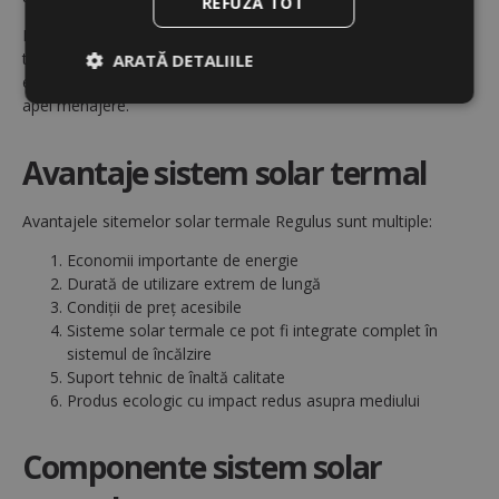
REFUZĂ TOT
Motivul principal pentru care se achiziționează un sistem solar
termal este
economia importantă de energie realizată
, de
ARATĂ DETALIILE
ex. economii de 50 - 65 % din costurile anuale pentru încălzirea
apei menajere.
Strict
De
De
necesare
performanță
targetare
Avantaje sistem solar termal
De
Neclasificate
Avantajele sitemelor solar termale Regulus sunt multiple:
funcţionalitate
Economii importante de energie
Durată de utilizare extrem de lungă
Condiții de preț acesibile
Sisteme solar termale ce pot fi integrate complet în
sistemul de încălzire
Suport tehnic de înaltă calitate
Strict necesare
De performanță
Produs ecologic cu impact redus asupra mediului
De targetare
De funcţionalitate
Neclasificate
Componente sistem solar
Cookie-urile strict necesare permit