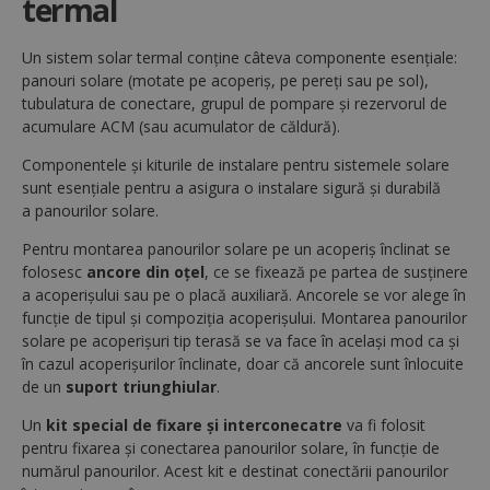
termal
funcționalitatea principală a site-ului web, cum ar
fi autentificarea utilizatorului și gestionarea
contului. Site-ul web nu poate fi utilizat corect fără
Un sistem solar termal conține câteva componente esențiale:
cookie-uri strict necesare.
panouri solare (motate pe acoperiș, pe pereți sau pe sol),
Nume
Furnizor / Domeniu
Ex
tubulatura de conectare, grupul de pompare și rezervorul de
CookieScriptConsent
1
acumulare ACM (sau acumulator de căldură).
CookieScript
www.regulusromtherm.ro
Componentele și kiturile de instalare pentru sistemele solare
sunt esențiale pentru a asigura o instalare sigură și durabilă
a panourilor solare.
Pentru montarea panourilor solare pe un acoperiș înclinat se
folosesc
ancore din oțel
, ce se fixează pe partea de susținere
a acoperișului sau pe o placă auxiliară. Ancorele se vor alege în
funcție de tipul și compoziția acoperișului. Montarea panourilor
solare pe acoperișuri tip terasă se va face în același mod ca și
în cazul acoperișurilor înclinate, doar că ancorele sunt înlocuite
de un
suport triunghiular
.
VISITOR_PRIVACY_METADATA
5 
YouTube
săp
.youtube.com
Un
kit special de fixare și interconecatre
va fi folosit
Google
pentru fixarea și conectarea panourilor solare, în funcție de
Privacy Policy
numărul panourilor. Acest kit e destinat conectării panourilor