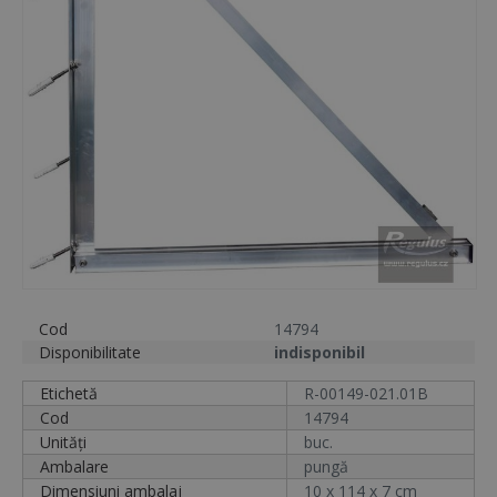
Cod
14794
Disponibilitate
indisponibil
Etichetă
R-00149-021.01B
Cod
14794
Unități
buc.
Ambalare
pungă
Dimensiuni ambalaj
10 x 114 x 7 cm