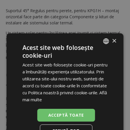
Suportul 45° Regulus pentru perete, pentru KPG1H – montaj
orizontal face parte din categoria Componente și kituri de
instalare ale sistemului solar termal.
Un sistem solar pentru încălzirea apei (numit și sistem termal-
×
solar) reprezintă o sursă de energie alternativă pentru
încălzirea apei calde și poate constitui un aport la încălzire.
Acest site web folosește
Este potrivit pentru locuințe rezidențiale dar și pentru clădiri
cookie-uri
ROMANIAN
mari.
Acest site web folosește cookie-uri pentru
ENGLISH
a îmbunătăți experiența utilizatorului. Prin
Caracteristici sistem solar
utilizarea site-ului nostru web, sunteți de
termal
acord cu toate cookie-urile în conformitate
cu Politica noastră privind cookie-urile.
Află
Pe parcursul zilelor însorite din primăvară până în toamnă, un
mai multe
sistem solar bine proiectat va furniza întreaga cantitate de apă
menjeră necesară. Pentru completare pe perioada rămasă, se
ACCEPTĂ TOATE
utilizează o sursă adițională (rezistență electrică, centrală pe
gaz etc.). Sitemele termal solare pot fi proiectate și pentru
aport la încălzire și încălzirea unei piscine cu utilizare sezonieră.