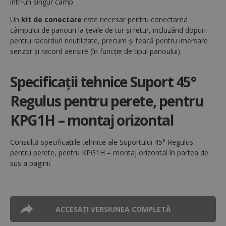
într-un singur câmp.
Un
kit de conectare
este necesar pentru conectarea
câmpului de panouri la țevile de tur și retur, incluzând dopuri
pentru racorduri neutilizate, precum și teacă pentru imersare
senzor și racord aerisire (în funcție de tipul panoului).
Specificații tehnice Suport 45°
Regulus pentru perete, pentru
KPG1H – montaj orizontal
__cf_bm
29 
Cloudflare Inc.
Consultă specificațiile tehnice ale Suportului 45° Regulus
.monday.com
se
pentru perete, pentru KPG1H – montaj orizontal în partea de
sus a paginii.
ACCESAȚI VERSIUNEA COMPLETĂ