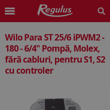
Wilo Para ST 25/6 iPWM2 -
180 - 6/4" Pompă, Molex,
fără cabluri, pentru S1, S2
cu controler