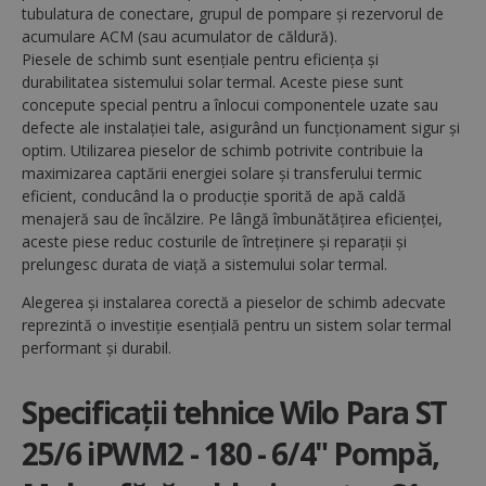
tubulatura de conectare, grupul de pompare și rezervorul de
CookieScriptConsent
1
CookieScript
acumulare ACM (sau acumulator de căldură).
www.regulusromtherm.ro
Piesele de schimb sunt esențiale pentru eficiența și
durabilitatea sistemului solar termal. Aceste piese sunt
concepute special pentru a înlocui componentele uzate sau
defecte ale instalației tale, asigurând un funcționament sigur și
optim. Utilizarea pieselor de schimb potrivite contribuie la
maximizarea captării energiei solare și transferului termic
eficient, conducând la o producție sporită de apă caldă
menajeră sau de încălzire. Pe lângă îmbunătățirea eficienței,
aceste piese reduc costurile de întreținere și reparații și
prelungesc durata de viață a sistemului solar termal.
VISITOR_PRIVACY_METADATA
5 
YouTube
Alegerea și instalarea corectă a pieselor de schimb adecvate
săp
.youtube.com
Google
reprezintă o investiție esențială pentru un sistem solar termal
Privacy Policy
performant și durabil.
Specificații tehnice Wilo Para ST
25/6 iPWM2 - 180 - 6/4" Pompă,