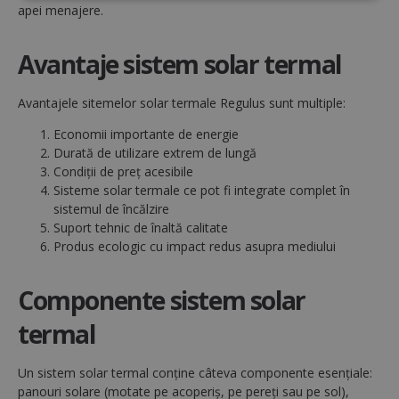
Strict
De
De
apei menajere.
necesare
performanță
targetare
Avantaje sistem solar termal
De
Neclasificate
funcţionalitate
Avantajele sitemelor solar termale Regulus sunt multiple:
Economii importante de energie
Durată de utilizare extrem de lungă
Condiții de preț acesibile
Sisteme solar termale ce pot fi integrate complet în
sistemul de încălzire
Strict necesare
De performanță
Suport tehnic de înaltă calitate
Produs ecologic cu impact redus asupra mediului
De targetare
De funcţionalitate
Neclasificate
Componente sistem solar
Cookie-urile strict necesare permit
funcționalitatea principală a site-ului web, cum ar
termal
fi autentificarea utilizatorului și gestionarea
contului. Site-ul web nu poate fi utilizat corect fără
cookie-uri strict necesare.
Un sistem solar termal conține câteva componente esențiale:
Nume
Furnizor / Domeniu
Ex
panouri solare (motate pe acoperiș, pe pereți sau pe sol),